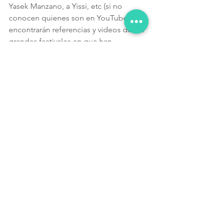
Yasek Manzano, a Yissi, etc (si no 
conocen quienes son en YouTube 
encontrarán referencias y videos de los 
grandes festivales en que han 
participado).
Así fue nuestra primera noche en Cuba. 
Así es la Zorra y El Cuervo, para mí, un 
lugar IMPERDIBLE y que hay que visitar 
cada vez que se visite La Habana.
¿Tenés alguna historia parecida? ¿Te 
ayudó este blog o te gustó? No 
olvidés dejarnos un poco de amor en 
los comentarios.👇
#música
#jazz
#cuba
#habana
#lazorrayelcuervo
#cultura
#avenida23
#cineyara
#coppelia
Cuba