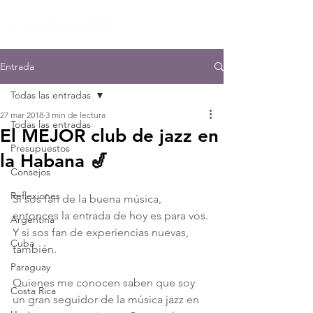
Entrada
Todas las entradas
27 mar 2018
3 min de lectura
Todas las entradas
El MEJOR club de jazz en
Presupuestos
la Habana 🎷
Consejos
Reflexiones
Si sos fan de la buena música, 
entonces la entrada de hoy es para vos. 
Argentina
Y si sos fan de experiencias nuevas, 
Cuba
también.
Paraguay
Quienes me conocen saben que soy 
Costa Rica
un gran seguidor de la música jazz en 