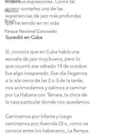
Uruguay
todas sus expresiones. Como tal 
quiero contarles una de las 
Mexico
experiencias de jazz más profundas 
Brasil
que he tenido en mi vida.
Parque Nacional Corcovado
Sucedió en Cuba
Sí, conocía que en Cuba había una 
escuela de jazz muy buena, pero lo 
que ocurrió ese sábado 14 de octubre 
fue algo inesperado. Ese día llegamos 
a la isla cerca de las 2 o 3 de la tarde, 
nos acómodamos y salimos a caminar 
por La Habana con Támara, la chica de 
la casa particular donde nos quedamos.
Caminamos por Infanta y luego 
caminamos por Avenida 23 o, como se 
conoce entre los habaneros, La Rampa. 