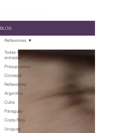
BLOG
Reflexiones
Todas las
entradas
Presupuestos
Consejos
Reflexiones
Argentina
Cuba
Paraguay
Costa Rica
Uruguay