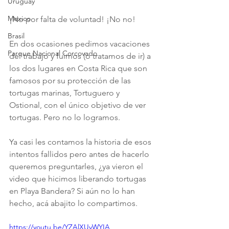
Uruguay
Mexico
¡No por falta de voluntad! ¡No no!
Brasil
En dos ocasiones pedimos vacaciones 
Parque Nacional Corcovado
del trabajo y fuimos (o tratamos de ir) a 
los dos lugares en Costa Rica que son 
famosos por su protección de las 
tortugas marinas, Tortuguero y 
Ostional, con el único objetivo de ver 
tortugas. Pero no lo logramos.
Ya casi les contamos la historia de esos 
intentos fallidos pero antes de hacerlo 
queremos preguntarles, ¿ya vieron el 
video que hicimos liberando tortugas 
en Playa Bandera? Si aún no lo han 
hecho, acá abajito lo compartimos. 
https://youtu.be/YZAlXUyWYIA