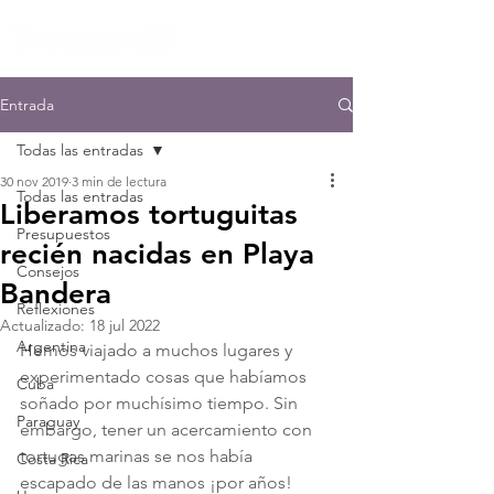
Entrada
Todas las entradas
30 nov 2019
3 min de lectura
Todas las entradas
Liberamos tortuguitas
Presupuestos
recién nacidas en Playa
Consejos
Bandera
Reflexiones
Actualizado:
18 jul 2022
Argentina
Hemos viajado a muchos lugares y 
experimentado cosas que habíamos 
Cuba
soñado por muchísimo tiempo. Sin 
Paraguay
embargo, tener un acercamiento con 
tortugas marinas se nos había 
Costa Rica
escapado de las manos ¡por años! 