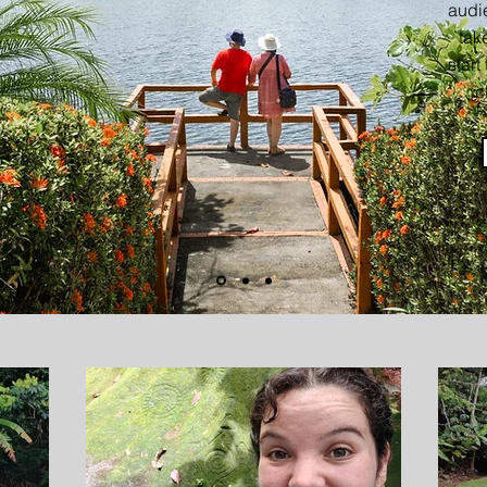
audie
tak
start
c