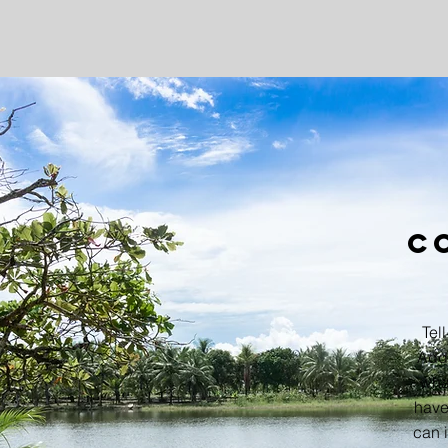
C
Tell
Add 
wha
have 
can 