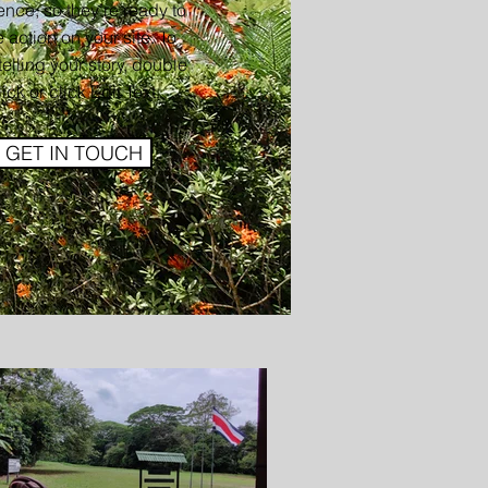
nce, so they’re ready to
e action on your site. To
 telling your story, double
lick or click Edit Text.
GET IN TOUCH