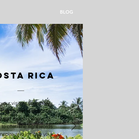
BLOG
osta Rica
 your visitors your story.
catchy text to describe
t you do, and what you
to offer. The right words
inspire and intrigue your