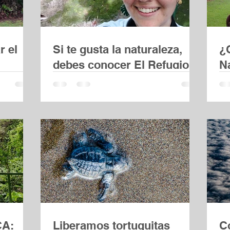
r el
Si te gusta la naturaleza,
¿
debes conocer El Refugio
N
de Aves Los Cusingos en
Pérez Zeledón
A:
Liberamos tortuguitas
C