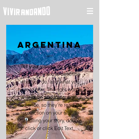
Argentina
Tell your visitors your story.
Add catchy text to describe
what you do, and what you
have to offer. The right words
can inspire and intrigue your
audience, so they’re ready to
take action on your site. To
start telling your story, double
click or click Edit Text.